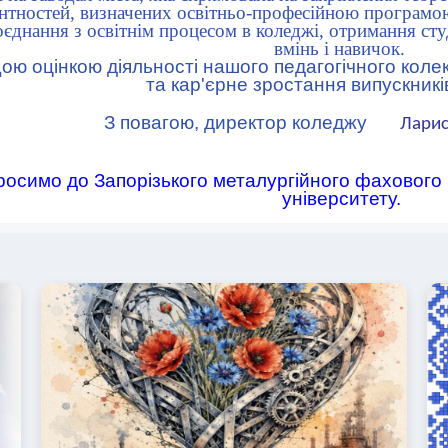
нтностей, визначених освітньо-професійною програмою
оєднання з освітнім процесом в коледжі, отримання ст
вмінь і навичок.
ю оцінкою діяльності нашого педагогічного кол
та кар'єрне зростання випускникі
З повагою, директор коледжу
Ларис
росимо до Запорізького металургійного фахового
університету.