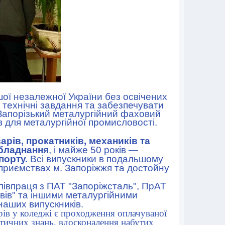
ої незалежної України без освічених
 технічні завдання та забезпечувати
 Запорізький металургійний фаховий
 для металургійної промисловості.
арів, прокатників, механиків та
обладнання
, і майже 50 років —
спорту.
Всі випускники
в подальшому
приємствах м. Запоріжжя та достойну
півпраця з ПАТ "Запоріжсталь", ПрАТ
вів" та іншими металургійними
 наших випускників.
в у коледжі є проходження оплачуваної
ретичних знань, вдосконалення набутих