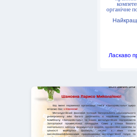
компете
органічне п
Найкращо
Ласкаво п