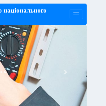
о національного
Next