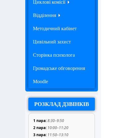
Циклові комісії
Відділення
Методичний кабінет
Цивільний захист
Сторінка психолога
Громадське обговорення
Moodle
РОЗКЛАД ДЗВІНКІВ
1 пара:
8:30–9:50
2 пара:
10:00–11:20
3 пара:
11:50–13:10