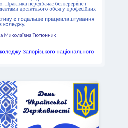
. Практика передбачає безперервне і
удентами достатнього обсягу професійних
ективу є подальше працевлаштування
в коледжу.
а Миколаївна Тютюнник
 коледжу Запорізького національного