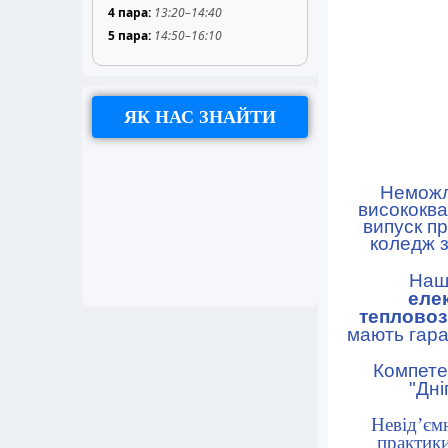
4 пара:
13:20–14:40
5 пара:
14:50–16:10
ЯК НАС ЗНАЙТИ
Неможли
висококва
випуск п
коледж з
Наш к
еле
тепловоз
мають гара
Компетент
"Дн
Невід’ємно
практики