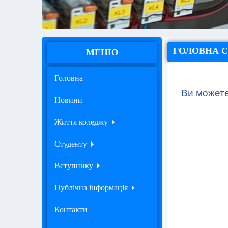
ГОЛОВНА 
МЕНЮ
Головна
Ви можете 
Новини
Життя коледжу
Студенту
Вступнику
Публічна інформація
Контакти