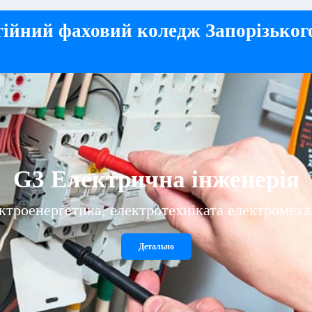
ійний фаховий коледж Запорізьког
G10 Металургія
Виробництво сталі та феросплавів
Детально